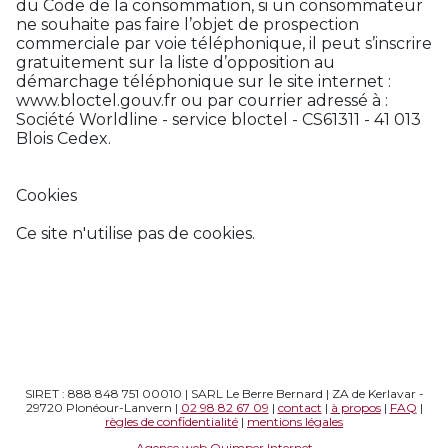
du Code de la consommation, si un consommateur
ne souhaite pas faire l’objet de prospection
commerciale par voie téléphonique, il peut s’inscrire
gratuitement sur la liste d’opposition au
démarchage téléphonique sur le site internet :
www.bloctel.gouv.fr ou par courrier adressé à :
Société Worldline - service bloctel - CS61311 - 41 013
Blois Cedex.
Cookies
Ce site n'utilise pas de cookies.
SIRET : 888 848 751 00010 | SARL Le Berre Bernard | ZA de Kerlavar -
29720 Plonéour-Lanvern |
02 98 82 67 09
|
contact
|
à propos
|
FAQ
|
règles de confidentialité
|
mentions légales
Agence web Quimper Internet